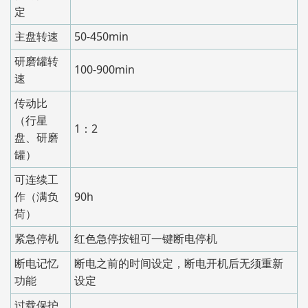
定
主盘转速
50-450min
研磨罐转
100-900min
速
传动比
（行星
1：2
盘、研磨
罐）
可连续工
作（满负
90h
荷）
紧急停机
红色急停按钮可一键断电停机
断电记忆
断电之前的时间设定，断电开机后无须重新
功能
设定
过载保护