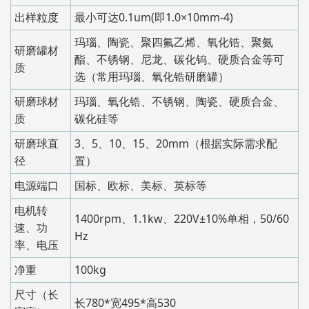
出样粒度
最小可达0.1um(即1.0×10mm-4)
玛瑙、陶瓷、聚四氟乙烯、氧化锆、聚氨
研磨罐材
酯、不锈钢、尼龙、碳化钨、硬质合金等可
质
选（常用玛瑙、氧化锆研磨罐）
研磨球材
玛瑙、氧化锆、不锈钢、陶瓷、硬质合金、
质
碳化硅等
研磨球直
3、5、10、15、20mm（根据实际需求配
径
置）
电源端口
国标、欧标、美标、英标等
电机转
1400rpm、1.1kw、220V±10%单相，50/60
速、功
Hz
率、电压
净重
100kg
尺寸（长
长780*宽495*高530