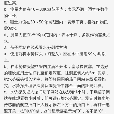
度过高。
b、测量力值在10～30Kpa范围内：表示湿润，适宜多数作
物生长。
c、测量力值在30～50Kpa范围内：表示干爽，喜湿作物已
需灌水。
d、测量力值在>50Kpa范围内：表示干燥，多数作物需要灌
水。
2、茄子网站在线观看水势测试方法
a、使用前将水势探头（陶瓷头）应在水中浸泡3个小时以
上。
b、在水势探头塑料管内注满冷开水，塞紧橡皮塞。在选好
的埋设点用土钻打孔至预定深度。往洞底倒入约5mL泥浆，
把水势探头插入洞中。将塑杆周围的茄子网站在线观看捣
实。水势探头埋设深度从陶瓷管中部至土面的距离计算。
c、水势探头埋入湿润茄子网站在线观看1小时，干燥茄子网
站在线观看数小时后，即可进行壤水势测定。测定时将水势
传感器的航空插口插入显示器左上方土的插口上，再打开电
源开关，按“水势”键，这时显示屏显示为“0”，若不是“0”，