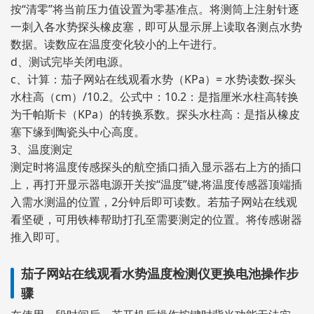
按“清零”将当前压力值设置为零基准点。将测筒上注射针逐
一刺入各水势探头橡皮塞，即可从显示屏上读取各测点水势
数据。读数应在温度变化较小的上午进行。
d、测试完毕关闭电源。
c、计算：茄子网站在线观看水势（KPa）= 水势读数-探头
水柱高（cm）/10.2。公式中：10.2：是指厘米水柱高转换
为千帕斯卡（KPa）的转换系数。探头水柱高：是指从橡皮
塞下缘到陶瓷头中心高度。
3、温度测定
测定时将温度传感探头的航空插口插入显示器右上方的插口
上，再打开显示器电源开关按“温度”键,将温度传感器顶端插
入需水测温的位置，2分钟后即可读数。若茄子网站在线观
看坚硬，可用铁棒帮助打孔至需要测定的位置。将传感谢器
推入即可。
茄子网站在线观看水势温度检测仪更换电池操作步
骤