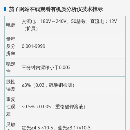
茄子网站在线观看有机质分析仪技术指标
交流电：180V～240V、50赫兹、直流电：12V
电源
（扩展）
量程
及分
0.001-9999
辨率
稳定
三分钟内漂移小于0.003
性
线性
≤3%（0.03，硫酸铜检测）
误差
重复
性误
≤0.5%（0.005，重铬酸钾溶液）
差
灵敏
红光≥4.5 ×10-5、蓝光≥3.17×10-3