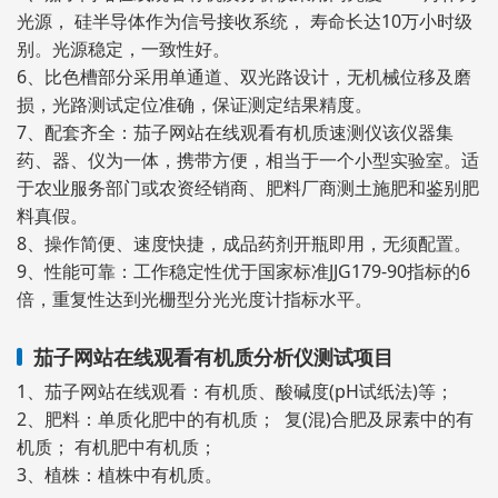
光源， 硅半导体作为信号接收系统， 寿命长达10万小时级
别。光源稳定，一致性好。
6、比色槽部分采用单通道、双光路设计，无机械位移及磨
损，光路测试定位准确，保证测定结果精度。
7、配套齐全：茄子网站在线观看有机质速测仪该仪器集
药、器、仪为一体，携带方便，相当于一个小型实验室。适
于农业服务部门或农资经销商、肥料厂商测土施肥和鉴别肥
料真假。
8、操作简便、速度快捷，成品药剂开瓶即用，无须配置。
9、性能可靠：工作稳定性优于国家标准JJG179-90指标的6
倍，重复性达到光栅型分光光度计指标水平。
茄子网站在线观看有机质分析仪测试项目
1、茄子网站在线观看：有机质、酸碱度(pH试纸法)等；
2、肥料：单质化肥中的有机质； 复(混)合肥及尿素中的有
机质； 有机肥中有机质；
3、植株：植株中有机质。