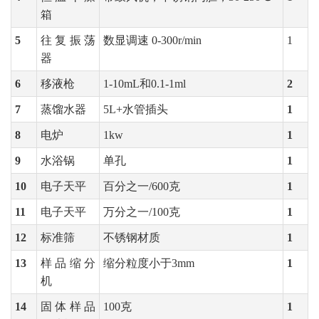
箱
5
往复振荡
数显调速
0-300r/min
1
器
6
移液枪
1-10mL和0.1-1ml
2
7
蒸馏水器
5L+水管插头
1
8
电炉
1kw
1
9
水浴锅
单孔
1
10
电子天平
百分之一
/600克
1
11
电子天平
万分之一
/100克
1
12
标准筛
不锈钢材质
1
13
样品缩分
缩分粒度小于
3mm
1
机
14
固体样品
100克
1