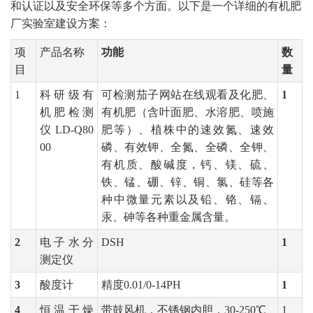
和认证以及安全环保等多个方面。以下是一个详细的有机肥
厂实验室建设方案：
项
产品名称
功能
数
目
量
1
科研级有
可检测茄子网站在线观看及化肥、
1
机肥检测
有机肥（含叶面肥、水溶肥、喷施
仪
LD-Q80
肥等）、植株中的速效氮、速效
00
磷、有效钾、全氮、全磷、全钾、
有机质、酸碱度，钙、镁、硫、
铁、锰、硼、锌、铜、氯、硅等各
种中微量元素以及铅、铬、镉、
汞、砷等各种重金属含量。
2
电子水分
DSH
1
测定仪
3
酸度计
精度
0.01/0-14PH
1
4
恒温干燥
带鼓风机，不锈钢内胆，
30-250℃
1