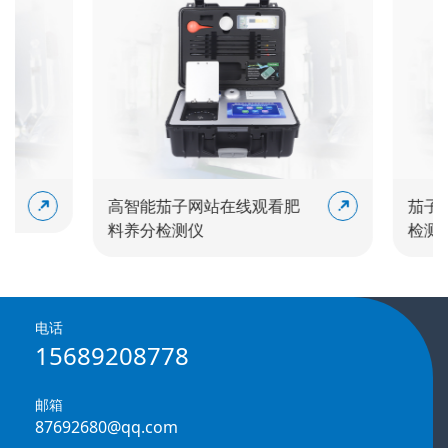
高智能茄子网站在线观看肥
茄子网
料养分检测仪
检测仪
电话
15689208778
邮箱
87692680@qq.com